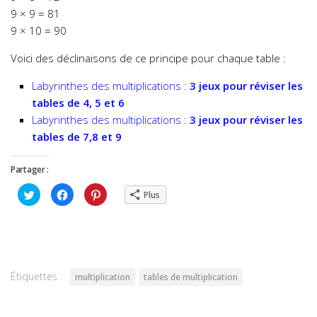
9 × 9 = 81
9 × 10 = 90
Voici des déclinaisons de ce principe pour chaque table :
Labyrinthes des multiplications :
3 jeux pour réviser les
tables de 4, 5 et 6
Labyrinthes des multiplications :
3 jeux pour réviser les
tables de 7,8 et 9
Partager :
Cliquez
Cliquez
Cliquez
Plus
pour
pour
pour
partager
partager
partager
sur
sur
sur
Twitter(ouvre
Facebook(ouvre
Pinterest(ouvre
dans
dans
dans
une
une
une
nouvelle
nouvelle
nouvelle
fenêtre)
fenêtre)
fenêtre)
Étiquettes :
multiplication
tables de multiplication