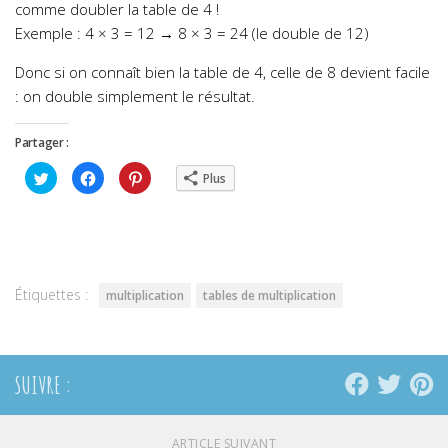
comme doubler la table de 4 !
Exemple : 4 × 3 = 12 → 8 × 3 = 24 (le double de 12)
Donc si on connaît bien la table de 4, celle de 8 devient facile
: on double simplement le résultat.
Partager :
Cliquez
Cliquez
Cliquez
Plus
pour
pour
pour
partager
partager
partager
sur
sur
sur
Twitter(ouvre
Facebook(ouvre
Pinterest(ouvre
dans
dans
dans
une
une
une
nouvelle
nouvelle
nouvelle
fenêtre)
fenêtre)
fenêtre)
Étiquettes :
multiplication
tables de multiplication
SUIVRE :
ARTICLE SUIVANT