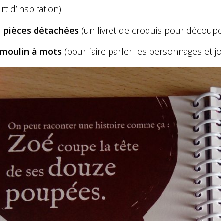
rt d’inspiration)
s
pièces détachées
(un livret de croquis pour découper 
moulin à mots
(pour faire parler les personnages et j