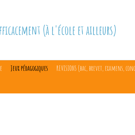
fficacement (à l'école et ailleurs)
e
Jeux pédagogiques
REVISIONS (bac, brevet, examens, con