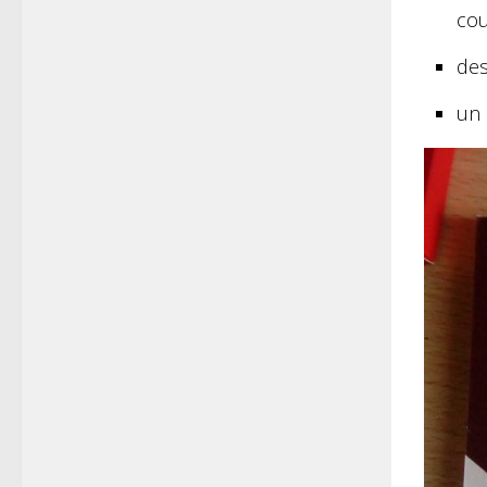
cou
de
un