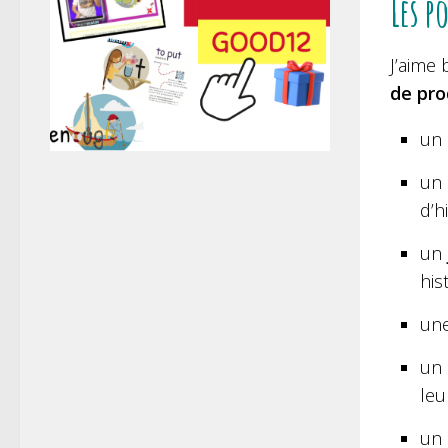
Les p
J’aime 
de pro
un
un
d’h
un
his
un
un
leu
un