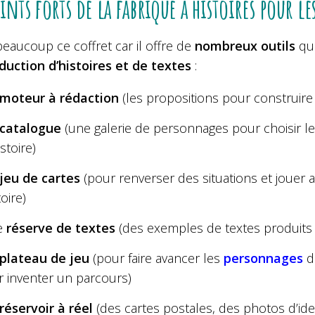
oints forts de la fabrique à histoires pour l
beaucoup ce coffret car il offre de
nombreux outils
qui
duction d’histoires et de textes
:
moteur à rédaction
(les propositions pour construire 
catalogue
(une galerie de personnages pour choisir les
istoire)
jeu de cartes
(pour renverser des situations et jouer
toire)
e
réserve de textes
(des exemples de textes produits à
plateau de jeu
(pour faire avancer les
personnages
da
r inventer un parcours)
réservoir à réel
(des cartes postales, des photos d’id