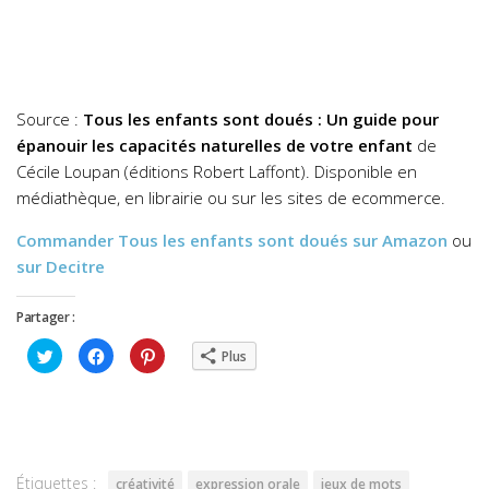
Source :
Tous les enfants sont doués : Un guide pour
épanouir les capacités naturelles de votre enfant
de
Cécile Loupan (éditions Robert Laffont). Disponible en
médiathèque, en librairie ou sur les sites de ecommerce.
Commander
Tous les enfants sont doués
sur Amazon
ou
sur Decitre
Partager :
Cliquez
Cliquez
Cliquez
Plus
pour
pour
pour
partager
partager
partager
sur
sur
sur
Twitter(ouvre
Facebook(ouvre
Pinterest(ouvre
dans
dans
dans
une
une
une
nouvelle
nouvelle
nouvelle
fenêtre)
fenêtre)
fenêtre)
Étiquettes :
créativité
expression orale
jeux de mots