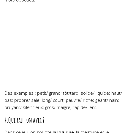
Des exemples : petit/ grand; tôt/tard; solide/ liquide; haut/
bas; propre/ sale; long/ court; pauvre/ riche; géant/ nain;
bruyant/ silencieux; gros/ maigre; rapide/ lent…
4.Que fait-on avec ?
Dans ce jeu, on sollicite la
logique
, la créativité et le