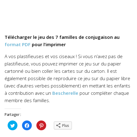
Télécharger le jeu des 7 familles de conjugaison au
format PDF
pour l’imprimer
A vos plastifieuses et vos ciseaux ! Si vous n’avez pas de
plastifieuse, vous pouvez imprimer ce jeu sur du papier
cartonné ou bien coller les cartes sur du carton. Il est
également possible de reproduire ce jeu sur du papier libre
(avec d’autres verbes possiblement) en mettant les enfants
à contribution avec un
Bescherelle
pour compléter chaque
membre des familles.
Partager :
Cliquez
Cliquez
Cliquez
Plus
pour
pour
pour
partager
partager
partager
sur
sur
sur