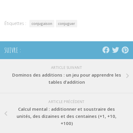
Twitter(ouvre
Facebook(ouvre
Pinterest(ouvre
dans
dans
dans
une
une
une
nouvelle
nouvelle
nouvelle
fenêtre)
fenêtre)
fenêtre)
Étiquettes :
conjugaison
conjuguer
SUIVRE :
ARTICLE SUIVANT
Dominos des additions : un jeu pour apprendre les
tables d’addition
ARTICLE PRÉCÉDENT
Calcul mental : additionner et soustraire des
unités, des dizaines et des centaines (+1, +10,
+100)