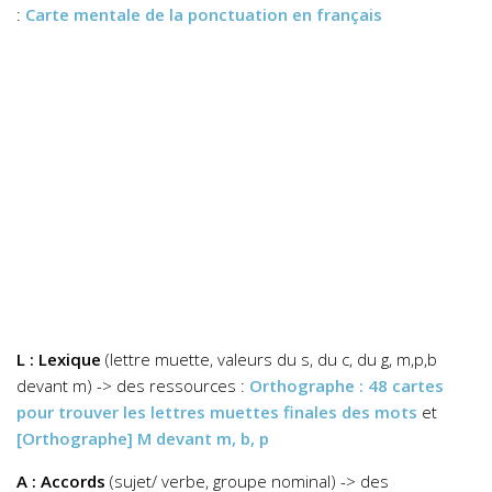
:
Carte mentale de la ponctuation en français
L : Lexique
(lettre muette, valeurs du s, du c, du g, m,p,b
devant m) -> des ressources :
Orthographe : 48 cartes
pour trouver les lettres muettes finales des mots
et
[Orthographe] M devant m, b, p
A : Accords
(sujet/ verbe, groupe nominal) -> des