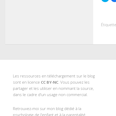
pour
parta
sur
Twitt
dans
une
nouve
fenêt
Étiquette
Les ressources en téléchargement sur le blog
sont en licence
CC BY-NC
. Vous pouvez les
partager et les utiliser en nommant la source,
dans le cadre d'un usage non commercial.
Retrouvez-moi sur mon blog dédié à la
psychologie de l'enfant et à la parentalité