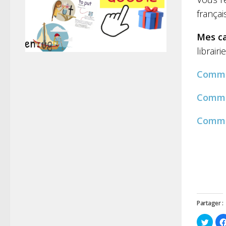
français
Mes ca
librair
Comm
Comm
Comm
Partager :
Cliqu