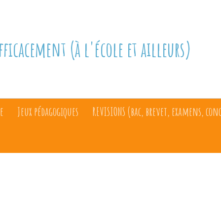
fficacement (à l'école et ailleurs)
e
Jeux pédagogiques
REVISIONS (bac, brevet, examens, con