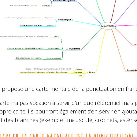
 propose une carte mentale de la ponctuation en frança
arte n’a pas vocation à servir d’unique référentiel mais
opre carte. Ils pourront également s’en servir en ajou
nt des branches (exemple : majuscule, crochets, astéri
harger la carte mentale de la ponctuation