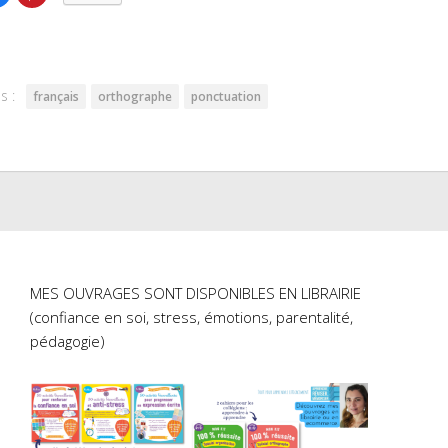
pour
pour
ger
partager
partager
sur
sur
er(ouvre
Facebook(ouvre
Pinterest(ouvre
dans
dans
une
une
lle
nouvelle
nouvelle
re)
fenêtre)
fenêtre)
s :
français
orthographe
ponctuation
MES OUVRAGES SONT DISPONIBLES EN LIBRAIRIE
(confiance en soi, stress, émotions, parentalité,
pédagogie)