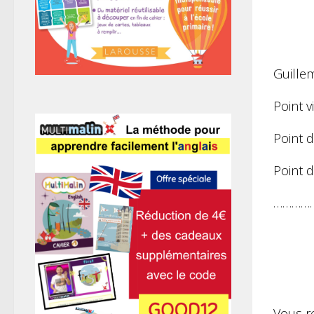
Guillem
Point v
Point d
Point d
…………
Vous r