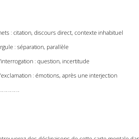
ets : citation, discours direct, contexte inhabituel
irgule : séparation, parallèle
’interrogation : question, incertitude
’exclamation : émotions, après une interjection
…………….
etrouverez des déclinaisons de cette carte mentale d