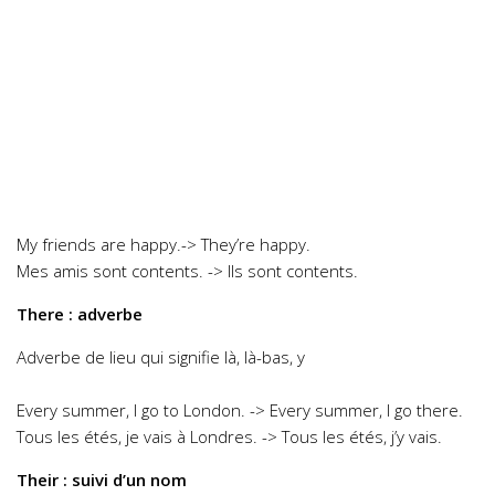
My friends are happy.-> They’re happy.
Mes amis sont contents. -> Ils sont contents.
There : adverbe
Adverbe de lieu qui signifie là, là-bas, y
Every summer, I go to London. -> Every summer, I go there.
Tous les étés, je vais à Londres. -> Tous les étés, j’y vais.
Their : suivi d’un nom