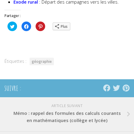
Exode rural
: Départ des campagnes vers les villes.
Partager :
Cliquez
Cliquez
Cliquez
Plus
pour
pour
pour
partager
partager
partager
sur
sur
sur
Twitter(ouvre
Facebook(ouvre
Pinterest(ouvre
dans
dans
dans
une
une
une
nouvelle
nouvelle
nouvelle
fenêtre)
fenêtre)
fenêtre)
Étiquettes :
géographie
SUIVRE :
ARTICLE SUIVANT
Mémo : rappel des formules des calculs courants
en mathématiques (collège et lycée)