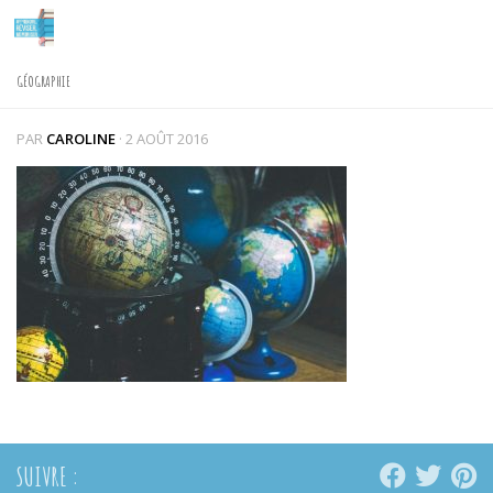
Skip to content
GÉOGRAPHIE
PAR
CAROLINE
·
2 AOÛT 2016
SUIVRE :