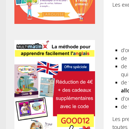
Les ex
d’o
de 
de 
qu
de 
all
d’o
de
Les pr
toutes