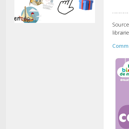
…………
Source
librair
Comm