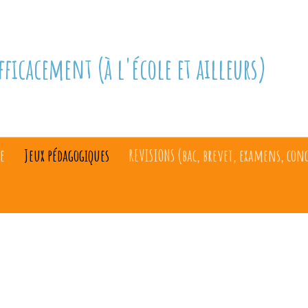
fficacement (à l'école et ailleurs)
e
Jeux pédagogiques
REVISIONS (bac, brevet, examens, con