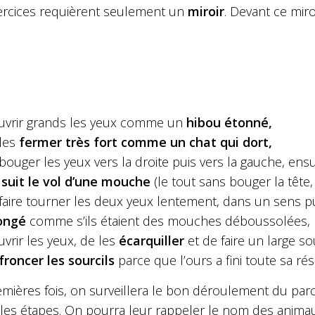
ercices requièrent seulement un
miroir
. Devant ce mir
uvrir grands les yeux comme un
hibou étonné,
les
fermer très fort comme un chat qui dort,
bouger les yeux vers la droite puis vers la gauche, en
i
suit le vol d’une mouche
(le tout sans bouger la tête
faire tourner les deux yeux lentement, dans un sens pui
ongé
comme s’ils étaient des mouches déboussolées,
uvrir les yeux, de les
écarquiller
et de faire un large s
froncer les sourcils
parce que l’ours a fini toute sa rés
emières fois, on surveillera le bon déroulement du pa
 les étapes. On pourra leur rappeler le nom des animau