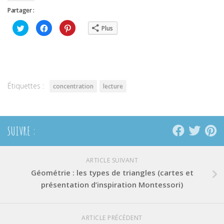
Partager :
Cliquez
Cliquez
Cliquez
Plus
pour
pour
pour
partager
partager
partager
sur
sur
sur
Twitter(ouvre
Facebook(ouvre
Pinterest(ouvre
dans
dans
dans
une
une
une
nouvelle
nouvelle
nouvelle
fenêtre)
fenêtre)
fenêtre)
Étiquettes :
concentration
lecture
SUIVRE :
ARTICLE SUIVANT
Géométrie : les types de triangles (cartes et
présentation d’inspiration Montessori)
ARTICLE PRÉCÉDENT