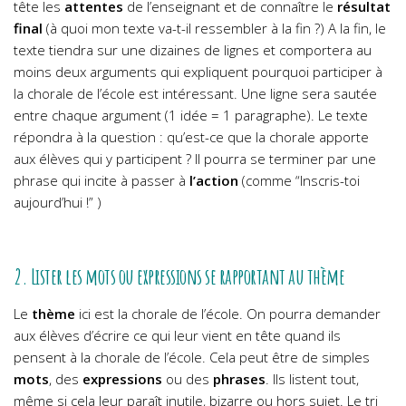
tête les
attentes
de l’enseignant et de connaître le
résultat
final
(à quoi mon texte va-t-il ressembler à la fin ?) A la fin, le
texte tiendra sur une dizaines de lignes et comportera au
moins deux arguments qui expliquent pourquoi participer à
la chorale de l’école est intéressant. Une ligne sera sautée
entre chaque argument (1 idée = 1 paragraphe). Le texte
répondra à la question : qu’est-ce que la chorale apporte
aux élèves qui y participent ? Il pourra se terminer par une
phrase qui incite à passer à
l’action
(comme “Inscris-toi
aujourd’hui !” )
2. Lister les mots ou expressions se rapportant au thème
Le
thème
ici est la chorale de l’école. On pourra demander
aux élèves d’écrire ce qui leur vient en tête quand ils
pensent à la chorale de l’école. Cela peut être de simples
mots
, des
expressions
ou des
phrases
. Ils listent tout,
même si cela leur paraît inutile, bizarre ou hors sujet. Le tri