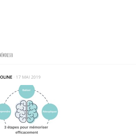
MÉMORISER
OLINE
·
17 MAI 2019