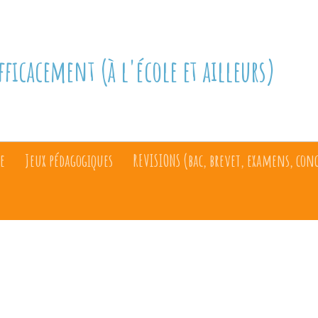
fficacement (à l'école et ailleurs)
e
Jeux pédagogiques
REVISIONS (bac, brevet, examens, con