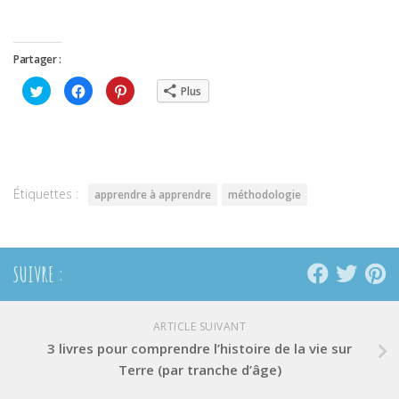
Partager :
Cliquez
Cliquez
Cliquez
Plus
pour
pour
pour
partager
partager
partager
sur
sur
sur
Twitter(ouvre
Facebook(ouvre
Pinterest(ouvre
dans
dans
dans
une
une
une
nouvelle
nouvelle
nouvelle
fenêtre)
fenêtre)
fenêtre)
Étiquettes :
apprendre à apprendre
méthodologie
SUIVRE :
ARTICLE SUIVANT
3 livres pour comprendre l’histoire de la vie sur
Terre (par tranche d’âge)