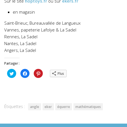
Sur le site
hoptoys.fr
ou sur
ekers.fr
en magasin
Saint-Brieuc, Bureauvallée de Langueux
Vannes, papeterie Lafolye & La Sadel
Rennes, La Sadel
Nantes, La Sadel
Angers, La Sadel
Partager :
Cliquez
Cliquez
Cliquez
Plus
pour
pour
pour
partager
partager
partager
sur
sur
sur
Twitter(ouvre
Facebook(ouvre
Pinterest(ouvre
dans
dans
dans
une
une
une
nouvelle
nouvelle
nouvelle
fenêtre)
fenêtre)
fenêtre)
Étiquettes :
angle
eker
équerre
mathématiques