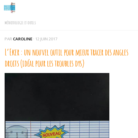
Skip to content
MÉTHODOLOGIE ET OUTILS
PAR
CAROLINE
·
12 JUIN 2017
L’Eker : un nouvel outil pour mieux tracer des angles
droits (idéal pour les troubles dys)