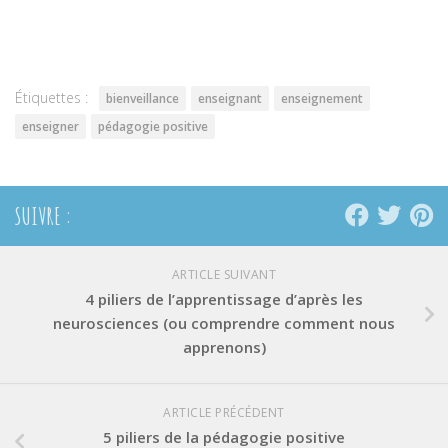
partager
partager
partager
sur
sur
sur
Twitter(ouvre
Facebook(ouvre
Pinterest(ouvre
dans
dans
dans
une
une
une
nouvelle
nouvelle
nouvelle
fenêtre)
fenêtre)
fenêtre)
Étiquettes :
bienveillance
enseignant
enseignement
enseigner
pédagogie positive
SUIVRE :
ARTICLE SUIVANT
4 piliers de l’apprentissage d’après les
neurosciences (ou comprendre comment nous
apprenons)
ARTICLE PRÉCÉDENT
5 piliers de la pédagogie positive