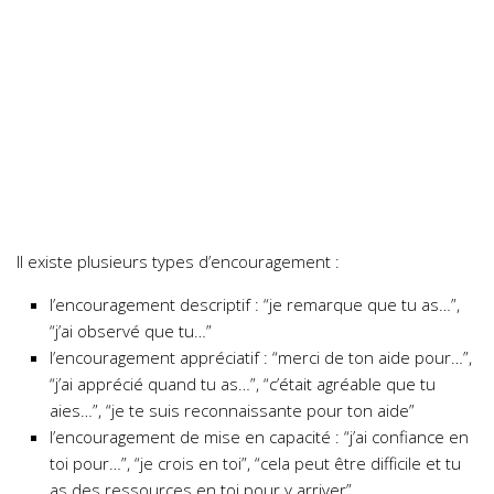
Il existe plusieurs types d’encouragement :
l’encouragement descriptif : “je remarque que tu as…”,
“j’ai observé que tu…”
l’encouragement appréciatif : “merci de ton aide pour…”,
“j’ai apprécié quand tu as…”, “c’était agréable que tu
aies…”, “je te suis reconnaissante pour ton aide”
l’encouragement de mise en capacité : “j’ai confiance en
toi pour…”, “je crois en toi”, “cela peut être difficile et tu
as des ressources en toi pour y arriver”