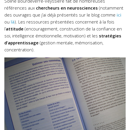
Soline Bourdeverre-Veyssiere fait de nombreuses
références aux
chercheurs en neurosciences
(notamment
des ouvrages que j’ai déjà présentés sur le blog comme
ici
ou
là
). Les ressources présentées concernent à la fois
l’
attitude
(encouragement, construction de la confiance en
soi, intelligence émotionnelle, motivation) et les
stratégies
d’apprentissage
(gestion mentale, mémorisation,
concentration).