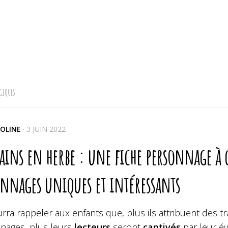
GIQUES
OLINE
·
3 JUIN 2022
ains en herbe : une fiche personnage à
onnages uniques et intéressants
ra rappeler aux enfants que, plus ils attribuent des trai
nages, plus leurs
lecteurs
seront
captivés
par leur év