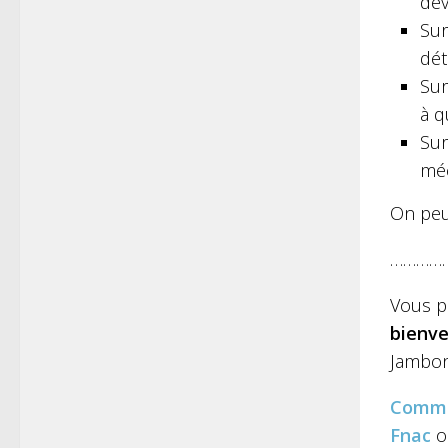
dev
Sur
dét
Sur
à q
Sur
mé
On peut
…………
Vous p
bienve
Jambon 
Comm
Fnac
o