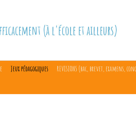
fficacement (à l'école et ailleurs)
e
Jeux pédagogiques
REVISIONS (bac, brevet, examens, con