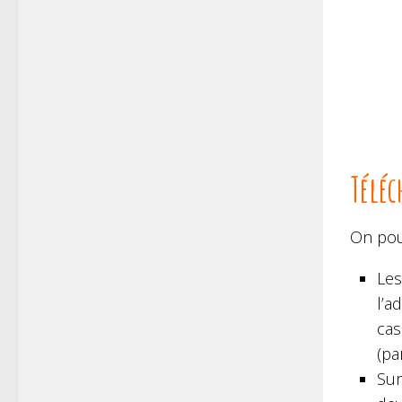
Téléc
On pour
Les
l’a
cas
(pa
Sur