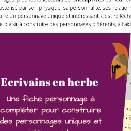
actérisé par son physique, sa personnalité, ses relation
ire un personnage unique et intéressant, c’est réfléchi
 plaisir à construire des personnages différents, à l’ai