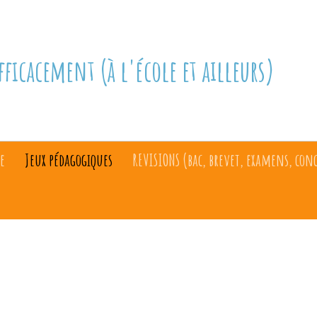
fficacement (à l'école et ailleurs)
e
Jeux pédagogiques
REVISIONS (bac, brevet, examens, con