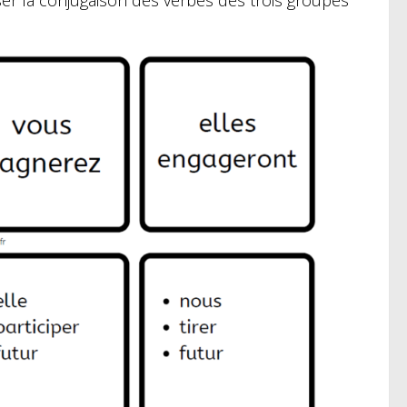
er la conjugaison des verbes des trois groupes