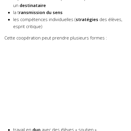
un
destinataire
la t
ransmission du sens
les compétences individuelles (
stratégies
des élèves,
esprit critique)
Cette coopération peut prendre plusieurs formes :
travail en
duo
avec des élèves « soutien »,