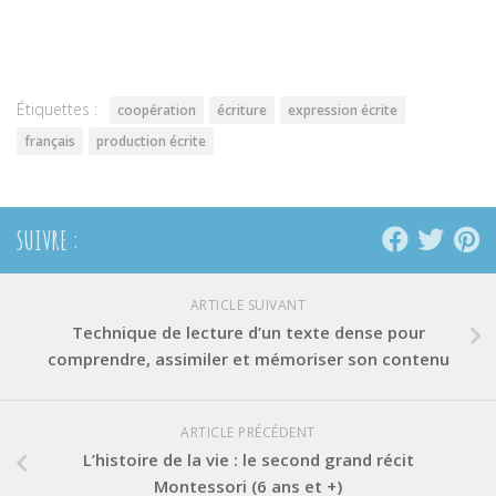
partager
partager
partager
sur
sur
sur
Twitter(ouvre
Facebook(ouvre
Pinterest(ouvre
dans
dans
dans
une
une
une
nouvelle
nouvelle
nouvelle
fenêtre)
fenêtre)
fenêtre)
Étiquettes :
coopération
écriture
expression écrite
français
production écrite
SUIVRE :
ARTICLE SUIVANT
Technique de lecture d’un texte dense pour
comprendre, assimiler et mémoriser son contenu
ARTICLE PRÉCÉDENT
L’histoire de la vie : le second grand récit
Montessori (6 ans et +)