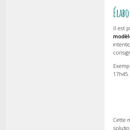
Élabo
Il est
modèle
intenti
consig
Exemple
17h45.
Cette 
solutio