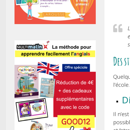
L
e
s
Des s
Quelqu
l’école.
D
Il n’es
possibl