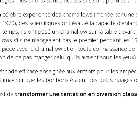
atégies” : les efforts sont efficaces s’ils sont planifiés
a célèbre expérience des chamallows (menée par une éq
1970), des scientifiques ont évalué la capacité d’enfa
e temps. Ils ont posé un chamallow sur la table devant
lows s’ils ne mangeaient pas le premier pendant les 15
 pièce avec le chamallow et en toute connaissance de l
on de ne pas manger celui qu’ils avaient sous les yeux).
thode efficace enseignée aux enfants pour les empêch
 à imaginer que les bonbons étaient des petits nuages 
est de
transformer une tentation en diversion plais