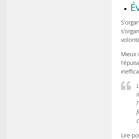
É
S’organ
s’organ
volonté
Mieux v
l’épuis
ineffic
L
m
l
f
c
Lire po