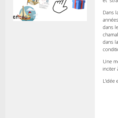
et “str
Dans l
années 
dans l
chamal
dans la
conditi
Une mé
inciter
L’idée 