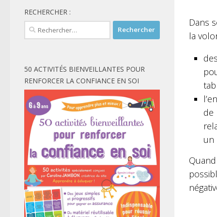
RECHERCHER :
Dans s
Rechercher :
la vol
des
50 ACTIVITÉS BIENVEILLANTES POUR
pou
RENFORCER LA CONFIANCE EN SOI
tab
l’e
de 
rel
un 
Quand 
possib
négativ