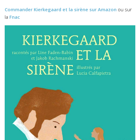
Commander
Kierkegaard et la sirène
sur Amazon
ou sur
la
Fnac