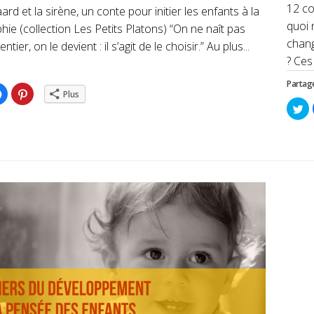
12 co
ard et la sirène, un conte pour initier les enfants à la
quoi 
hie (collection Les Petits Platons) “On ne naît pas
chang
ier, on le devient : il s’agit de le choisir.” Au plus...
? Ces
Partage
ez
Cliquez
Cliquez
Plus
pour
pour
Cl
ger
partager
partager
po
sur
sur
pa
er(ouvre
Facebook(ouvre
Pinterest(ouvre
su
dans
dans
Tw
une
une
da
lle
nouvelle
nouvelle
un
re)
fenêtre)
fenêtre)
no
fe