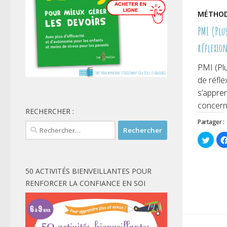
MÉTHOD
PMI (Plus
réflexio
PMI (Plu
de réfle
s’appren
concerne
RECHERCHER :
Partager :
Rechercher :
Cliqu
pour
parta
sur
Twitt
dans
50 ACTIVITÉS BIENVEILLANTES POUR
une
nouve
RENFORCER LA CONFIANCE EN SOI
fenêt