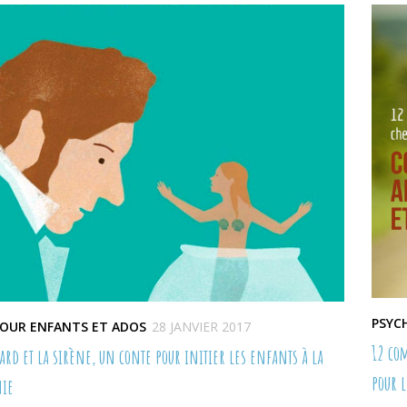
PSYC
POUR ENFANTS ET ADOS
28 JANVIER 2017
12 co
ard et la sirène, un conte pour initier les enfants à la
pour 
hie