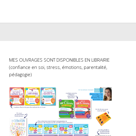
er(ouvre
Facebook(ouvre
Pinterest(ouvre
dans
dans
une
une
lle
nouvelle
nouvelle
re)
fenêtre)
fenêtre)
MES OUVRAGES SONT DISPONIBLES EN LIBRAIRIE
(confiance en soi, stress, émotions, parentalité,
pédagogie)