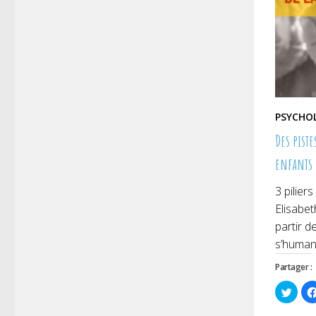
PSYCHO
Des pist
enfants
3 pilie
Elisabet
partir d
s’humani
Partager :
Cliqu
pour
parta
sur