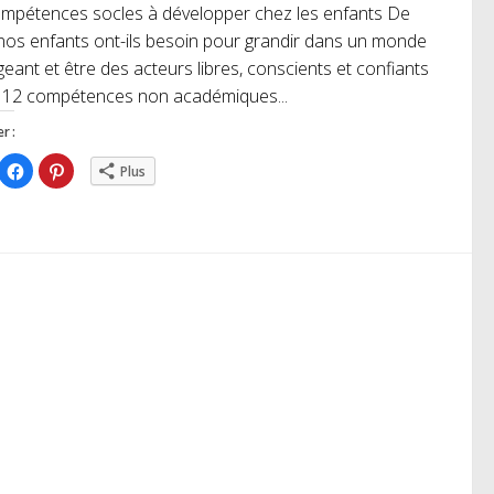
mpétences socles à développer chez les enfants De
nos enfants ont-ils besoin pour grandir dans un monde
eant et être des acteurs libres, conscients et confiants
 12 compétences non académiques...
r :
iquez
Cliquez
Cliquez
Plus
ur
pour
pour
rtager
partager
partager
r
sur
sur
itter(ouvre
Facebook(ouvre
Pinterest(ouvre
ns
dans
dans
e
une
une
uvelle
nouvelle
nouvelle
nêtre)
fenêtre)
fenêtre)