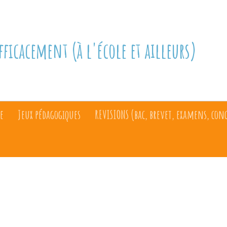
fficacement (à l'école et ailleurs)
e
Jeux pédagogiques
REVISIONS (bac, brevet, examens, con