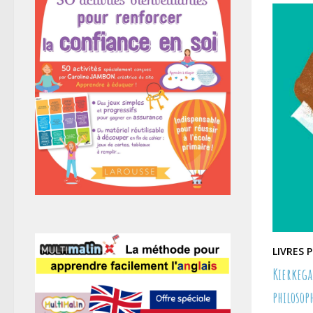
LIVRES 
Kierkega
philosop