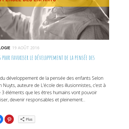
LOGIE
19 AOÛT 2016
es pour favoriser le développement de la pensée des
rs du développement de la pensée des enfants Selon
h Nuyts, auteure de L’école des illusionnistes, c’est à
e 3 éléments que les êtres humains vont pouvoir
ser, devenir responsables et pleinement...
ez
Cliquez
Cliquez
Plus
pour
pour
ger
partager
partager
sur
sur