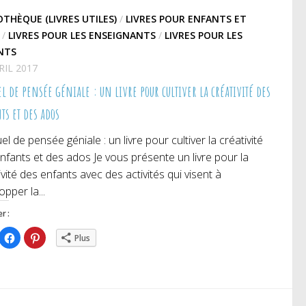
OTHÈQUE (LIVRES UTILES)
/
LIVRES POUR ENFANTS ET
/
LIVRES POUR LES ENSEIGNANTS
/
LIVRES POUR LES
NTS
RIL 2017
 de pensée géniale : un livre pour cultiver la créativité des
ts et des ados
l de pensée géniale : un livre pour cultiver la créativité
nfants et des ados Je vous présente un livre pour la
ivité des enfants avec des activités qui visent à
opper la...
r :
iquez
Cliquez
Cliquez
Plus
ur
pour
pour
rtager
partager
partager
r
sur
sur
itter(ouvre
Facebook(ouvre
Pinterest(ouvre
ns
dans
dans
e
une
une
uvelle
nouvelle
nouvelle
nêtre)
fenêtre)
fenêtre)