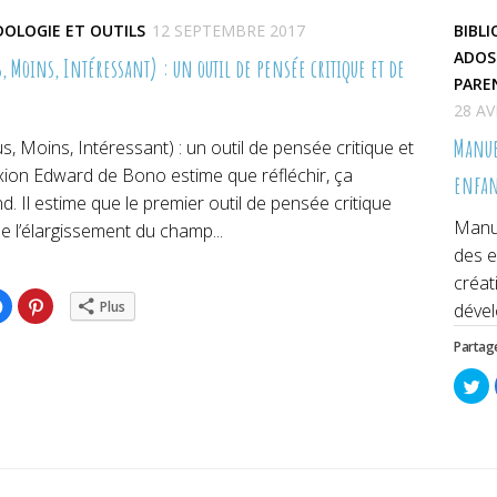
OLOGIE ET OUTILS
12 SEPTEMBRE 2017
BIBLI
ADOS
, Moins, Intéressant) : un outil de pensée critique et de
PARE
n
28 AV
Manuel
s, Moins, Intéressant) : un outil de pensée critique et
xion Edward de Bono estime que réfléchir, ça
enfan
d. Il estime que le premier outil de pensée critique
Manue
 l’élargissement du champ...
des e
créat
ez
Cliquez
Cliquez
Plus
dével
pour
pour
ger
partager
partager
sur
sur
Partage
er(ouvre
Facebook(ouvre
Pinterest(ouvre
dans
dans
une
une
Cl
lle
nouvelle
nouvelle
po
re)
fenêtre)
fenêtre)
pa
su
Tw
da
un
no
fe