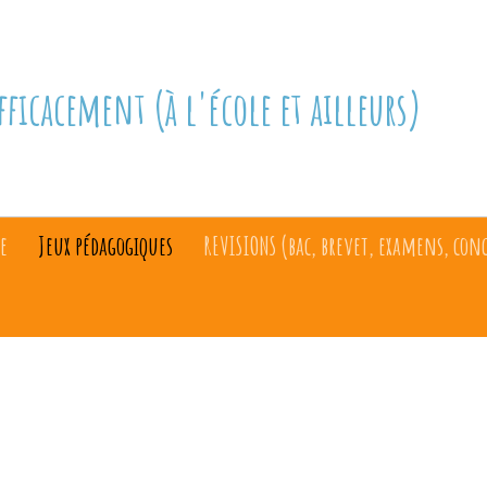
fficacement (à l'école et ailleurs)
e
Jeux pédagogiques
REVISIONS (bac, brevet, examens, con