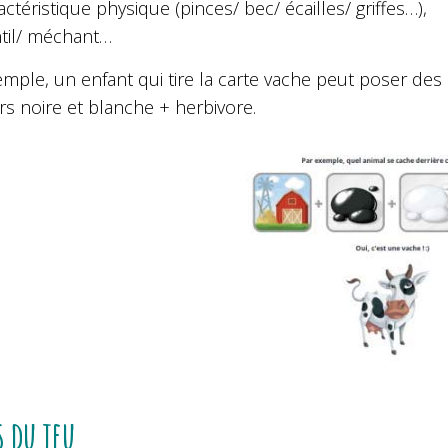
actéristique physique (pinces/ bec/ écailles/ griffes…),
til/ méchant…
emple, un enfant qui tire la carte vache peut poser d
s noire et blanche + herbivore.
s du jeu