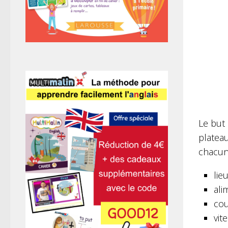
Le but 
platea
chacun
lie
ali
cou
vit