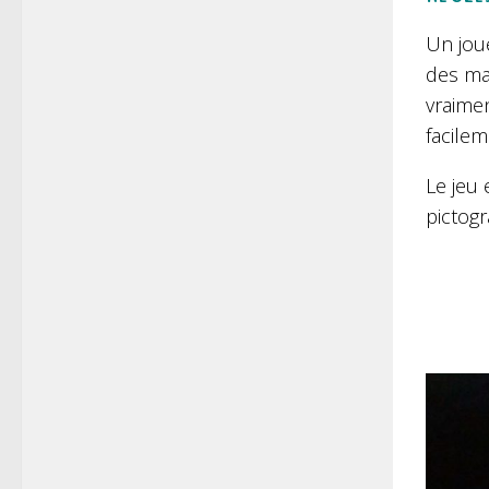
Un joue
des ma
vraimen
facilem
Le jeu
pictogr