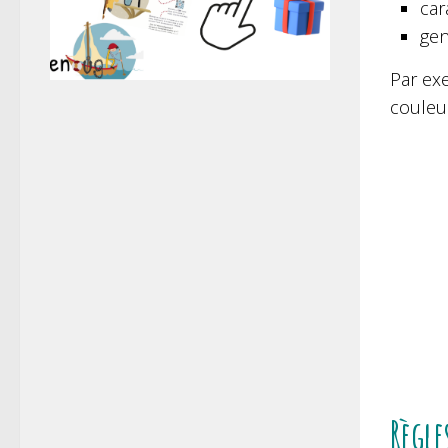
car
gen
Par ex
couleur
Règle