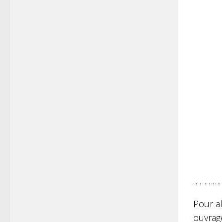
…………
Pour a
ouvrag