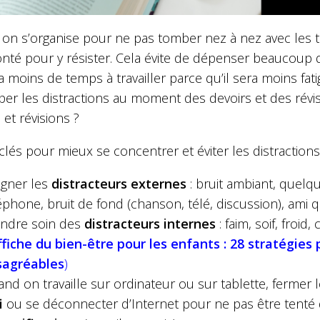
n s’organise pour ne pas tomber nez à nez avec les ten
nté pour y résister. Cela évite de dépenser beaucoup d’
 moins de temps à travailler parce qu’il sera moins fatigu
ciper les distractions au moment des devoirs et des ré
 et révisions ?
 clés pour mieux se concentrer et éviter les distractions 
igner les
distracteurs externes
: bruit ambiant, quelqu
éphone, bruit de fond (chanson, télé, discussion), ami q
ndre soin des
distracteurs internes
: faim, soif, froid
ffiche du bien-être pour les enfants : 28 stratégies
sagréables
)
nd on travaille sur ordinateur ou sur tablette, fermer 
i
ou se déconnecter d’Internet pour ne pas être tenté de