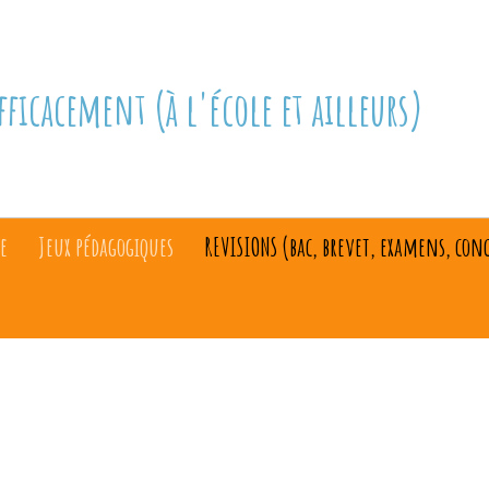
fficacement (à l'école et ailleurs)
e
Jeux pédagogiques
REVISIONS (bac, brevet, examens, con