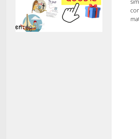
sim
com
mat