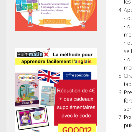
le
App
• q
• q
men
• q
se 
• q
mo
Ch
tap
Pr
for
ser
Pou
pui