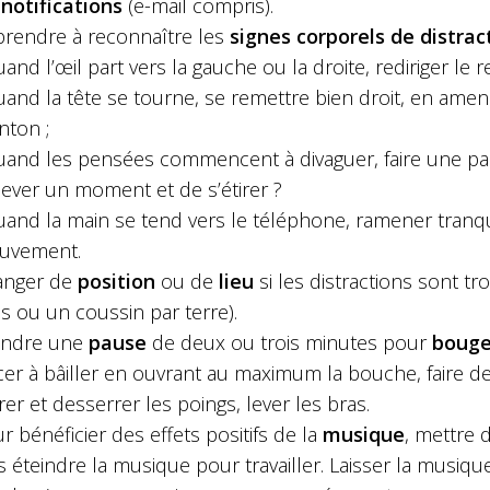
s
notifications
(e-mail compris).
rendre à reconnaître les
signes corporels de distract
uand l’œil part vers la gauche ou la droite, rediriger le r
uand la tête se tourne, se remettre bien droit, en amena
ton ;
uand les pensées commencent à divaguer, faire une pau
lever un moment et de s’étirer ?
uand la main se tend vers le téléphone, ramener tranqui
uvement.
anger de
position
ou de
lieu
si les distractions sont t
is ou un coussin par terre).
endre une
pause
de deux ou trois minutes pour
bouge
cer à bâiller en ouvrant au maximum la bouche, faire des
rer et desserrer les poings, lever les bras.
r bénéficier des effets positifs de la
musique
, mettre 
s éteindre la musique pour travailler. Laisser la musiq