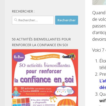
RECHERCHER :
Quand o
Rechercher :
de volo
passera
d’anti
devoirs
50 ACTIVITÉS BIENVEILLANTES POUR
RENFORCER LA CONFIANCE EN SOI
Voici 7
Élo
tél
Pre
L’a
dé
Qua
wif