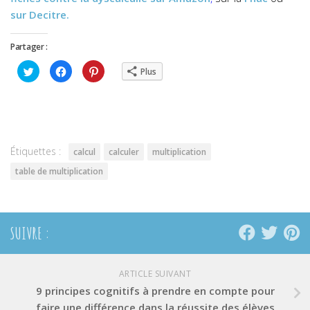
sur Decitre.
Partager :
Cliquez
Cliquez
Cliquez
Plus
pour
pour
pour
partager
partager
partager
sur
sur
sur
Twitter(ouvre
Facebook(ouvre
Pinterest(ouvre
dans
dans
dans
une
une
une
nouvelle
nouvelle
nouvelle
fenêtre)
fenêtre)
fenêtre)
Étiquettes :
calcul
calculer
multiplication
table de multiplication
SUIVRE :
ARTICLE SUIVANT
9 principes cognitifs à prendre en compte pour
faire une différence dans la réussite des élèves