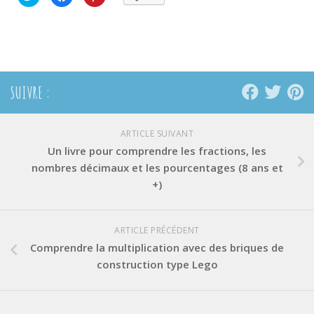
pour
pour
pour
partager
partager
partager
sur
sur
sur
Twitter(ouvre
Facebook(ouvre
Pinterest(ouvre
dans
dans
dans
une
une
une
nouvelle
nouvelle
nouvelle
fenêtre)
fenêtre)
fenêtre)
SUIVRE :
ARTICLE SUIVANT
Un livre pour comprendre les fractions, les
nombres décimaux et les pourcentages (8 ans et
+)
ARTICLE PRÉCÉDENT
Comprendre la multiplication avec des briques de
construction type Lego