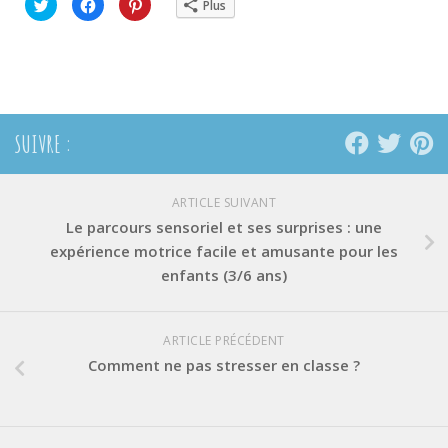
Cliquez
Cliquez
Cliquez
Plus
pour
pour
pour
partager
partager
partager
sur
sur
sur
Twitter(ouvre
Facebook(ouvre
Pinterest(ouvre
dans
dans
dans
une
une
une
nouvelle
nouvelle
nouvelle
fenêtre)
fenêtre)
fenêtre)
SUIVRE :
ARTICLE SUIVANT
Le parcours sensoriel et ses surprises : une
expérience motrice facile et amusante pour les
enfants (3/6 ans)
ARTICLE PRÉCÉDENT
Comment ne pas stresser en classe ?