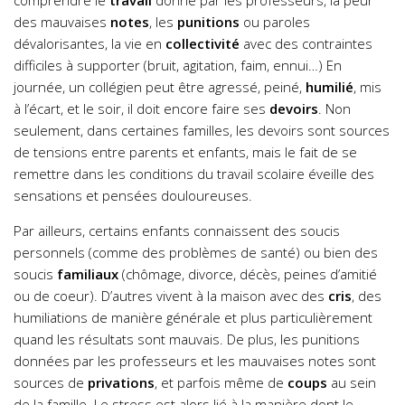
comprendre le
travail
donné par les professeurs, la peur
des mauvaises
notes
, les
punitions
ou paroles
dévalorisantes, la vie en
collectivité
avec des contraintes
difficiles à supporter (bruit, agitation, faim, ennui…) En
journée, un collégien peut être agressé, peiné,
humilié
, mis
à l’écart, et le soir, il doit encore faire ses
devoirs
. Non
seulement, dans certaines familles, les devoirs sont sources
de tensions entre parents et enfants, mais le fait de se
remettre dans les conditions du travail scolaire éveille des
sensations et pensées douloureuses.
Par ailleurs, certains enfants connaissent des soucis
personnels (comme des problèmes de santé) ou bien des
soucis
familiaux
(chômage, divorce, décès, peines d’amitié
ou de coeur). D’autres vivent à la maison avec des
cris
, des
humiliations de manière générale et plus particulièrement
quand les résultats sont mauvais. De plus, les punitions
données par les professeurs et les mauvaises notes sont
sources de
privations
, et parfois même de
coups
au sein
de la famille. Le stress est alors lié à la manière dont le