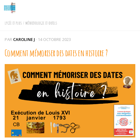
Skip to content
LYCÉE ET PLUS
/
MÉTHODOLOGIE ET OUTILS
PAR
CAROLINE J
·
14 OCTOBRE 2023
Comment mémoriser des dates en histoire ?