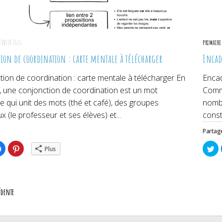
FÉVRIER 2026
PRIMAIRE
ion de coordination : carte mentale à télécharger
Encad
ion de coordination : carte mentale à télécharger En
Encad
, une conjonction de coordination est un mot
Comm
le qui unit des mots (thé et café), des groupes
nombr
 (le professeur et ses élèves) et...
const
Partage
ez
Cliquez
Cliquez
Cl
Plus
pour
pour
po
ger
partager
partager
pa
sur
sur
su
er(ouvre
Facebook(ouvre
Pinterest(ouvre
Tw
dans
dans
da
une
une
un
lle
nouvelle
nouvelle
no
édente
re)
fenêtre)
fenêtre)
fe