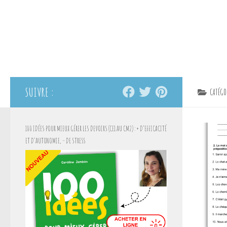
SUIVRE :
CATÉGO
100 IDÉES POUR MIEUX GÉRER LES DEVOIRS (CE1 AU CM2) : + D’EFFICACITÉ
ET D’AUTONOMIE, – DE STRESS