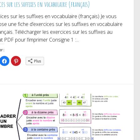
ces sur les suffixes en vocabulaire (français)
ices sur les suffixes en vocabulaire (français) Je vous
se une fiche d’exercices sur les suffixes en vocabulaire
ançais. Télécharger les exercices sur les suffixes au
t PDF pour l’imprimer Consigne 1 :...
r :
iquez
Cliquez
Cliquez
Plus
ur
pour
pour
rtager
partager
partager
r
sur
sur
itter(ouvre
Facebook(ouvre
Pinterest(ouvre
ns
dans
dans
e
une
une
uvelle
nouvelle
nouvelle
nêtre)
fenêtre)
fenêtre)