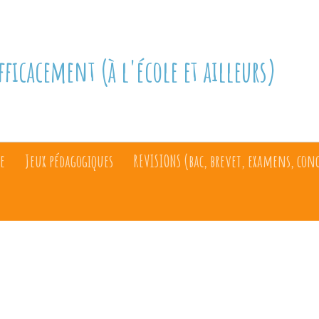
fficacement (à l'école et ailleurs)
e
Jeux pédagogiques
REVISIONS (bac, brevet, examens, con