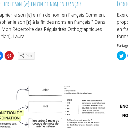
phier le son [ɛ] en fin de nom en français
Exerci
aphier le son [ɛ] en fin de nom en français Comment
Exerc
phier le son [ɛ] à la fin des noms en français ? Dans
propo
re Mon Répertoire des Régularités Orthographiques
en fr
tion), Laura...
forma
Partage
ez
Cliquez
Cliquez
Cl
Plus
pour
pour
po
ger
partager
partager
pa
sur
sur
su
er(ouvre
Facebook(ouvre
Pinterest(ouvre
Tw
dans
dans
da
une
une
un
lle
nouvelle
nouvelle
no
re)
fenêtre)
fenêtre)
fe