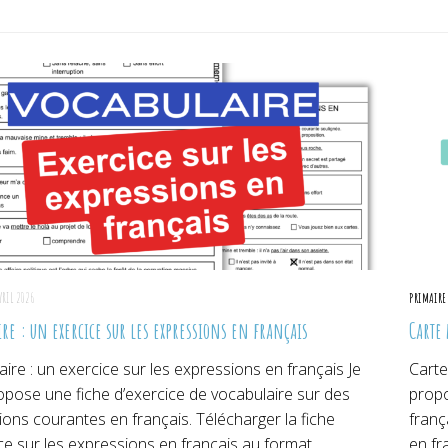
er(ouvre
Facebook(ouvre
Pinterest(ouvre
Tw
dans
dans
da
une
une
un
lle
nouvelle
nouvelle
no
re)
fenêtre)
fenêtre)
fe
VRIL 2026
PRIMAIRE
re : un exercice sur les expressions en français
Carte
ire : un exercice sur les expressions en français Je
Carte
opose une fiche d’exercice de vocabulaire sur des
propo
ons courantes en français. Télécharger la fiche
franç
ce sur les expressions en français au format...
en fr