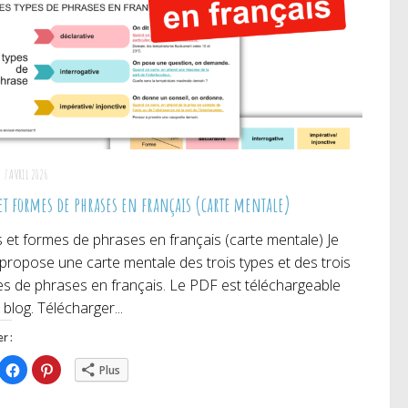
7 AVRIL 2026
 et formes de phrases en français (carte mentale)
 et formes de phrases en français (carte mentale) Je
propose une carte mentale des trois types et des trois
s de phrases en français. Le PDF est téléchargeable
 blog. Télécharger...
r :
iquez
Cliquez
Cliquez
Plus
ur
pour
pour
rtager
partager
partager
r
sur
sur