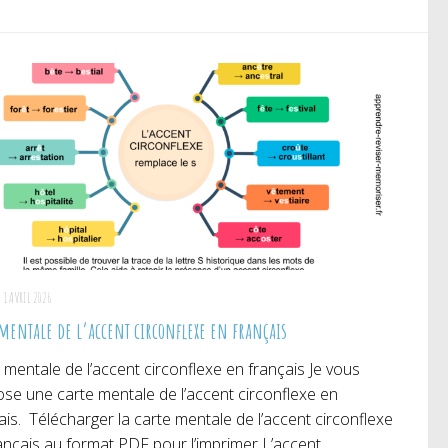
itter(ouvre
Facebook(ouvre
Pinterest(ouvre
ns
dans
dans
e
une
une
uvelle
nouvelle
nouvelle
nêtre)
fenêtre)
fenêtre)
1 AVRIL 2026
 mentale de l’accent circonflexe en français
 mentale de l’accent circonflexe en français Je vous
se une carte mentale de l’accent circonflexe en
ais. Télécharger la carte mentale de l’accent circonflexe
ançais au format PDF pour l’imprimer L’accent