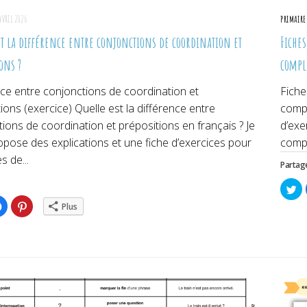
AVRIL 2026
PRIMAIRE
st la différence entre conjonctions de coordination et
Fiches
ons ?
compl
ce entre conjonctions de coordination et
Fiche
ions (exercice) Quelle est la différence entre
compl
ions de coordination et prépositions en français ? Je
d’exe
pose des explications et une fiche d’exercices pour
compl
s de...
Partage
Cl
po
pa
ez
Cliquez
Cliquez
Plus
su
pour
pour
Tw
ger
partager
partager
da
sur
sur
un
er(ouvre
Facebook(ouvre
Pinterest(ouvre
no
dans
dans
fe
une
une
lle
nouvelle
nouvelle
re)
fenêtre)
fenêtre)