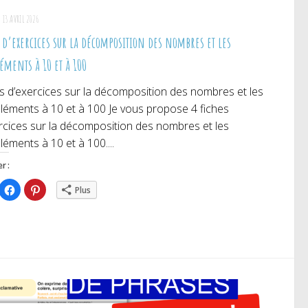
13 AVRIL 2026
 d’exercices sur la décomposition des nombres et les
éments à 10 et à 100
s d’exercices sur la décomposition des nombres et les
éments à 10 et à 100 Je vous propose 4 fiches
rcices sur la décomposition des nombres et les
éments à 10 et à 100....
r :
iquez
Cliquez
Cliquez
Plus
ur
pour
pour
rtager
partager
partager
r
sur
sur
itter(ouvre
Facebook(ouvre
Pinterest(ouvre
ns
dans
dans
e
une
une
uvelle
nouvelle
nouvelle
nêtre)
fenêtre)
fenêtre)