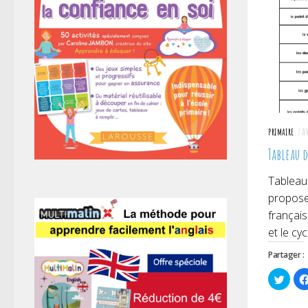
PRIMAIRE
7 A
Tableau 
Tableau
propose
français
et le cycl
Partager :
Cliqu
pour
parta
sur