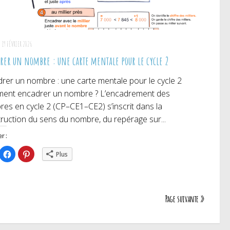
19 FÉVRIER 2026
rer un nombre : une carte mentale pour le cycle 2
rer un nombre : une carte mentale pour le cycle 2
ent encadrer un nombre ? L’encadrement des
es en cycle 2 (CP–CE1–CE2) s’inscrit dans la
ruction du sens du nombre, du repérage sur...
r :
iquez
Cliquez
Cliquez
Plus
ur
pour
pour
rtager
partager
partager
r
sur
sur
itter(ouvre
Facebook(ouvre
Pinterest(ouvre
ns
dans
dans
e
une
une
uvelle
nouvelle
nouvelle
Page suivante »
nêtre)
fenêtre)
fenêtre)