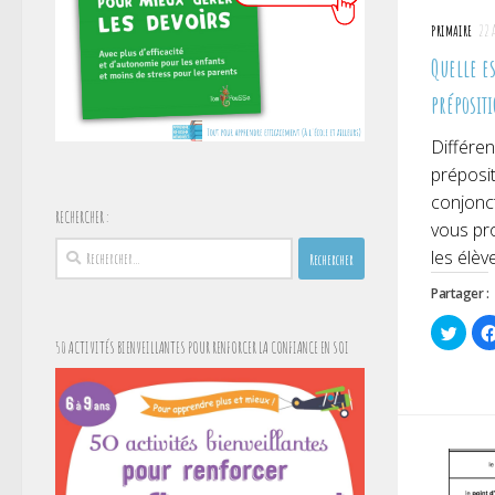
PRIMAIRE
22 
Quelle e
prépositi
Différen
préposit
conjonct
RECHERCHER :
vous pro
Rechercher :
les élève
Partager :
Cliqu
pour
50 ACTIVITÉS BIENVEILLANTES POUR RENFORCER LA CONFIANCE EN SOI
parta
sur
Twitt
dans
une
nouve
fenêt