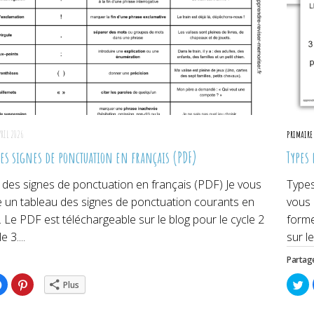
VRIL 2026
PRIMAIRE
des signes de ponctuation en français (PDF)
Types
 des signes de ponctuation en français (PDF) Je vous
Types
 un tableau des signes de ponctuation courants en
vous 
. Le PDF est téléchargeable sur le blog pour le cycle 2
forme
e 3....
sur le
Partage
ez
Cliquez
Cliquez
Cl
Plus
pour
pour
po
ger
partager
partager
pa
sur
sur
su