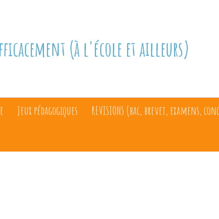
fficacement (à l'école et ailleurs)
e
Jeux pédagogiques
REVISIONS (bac, brevet, examens, con