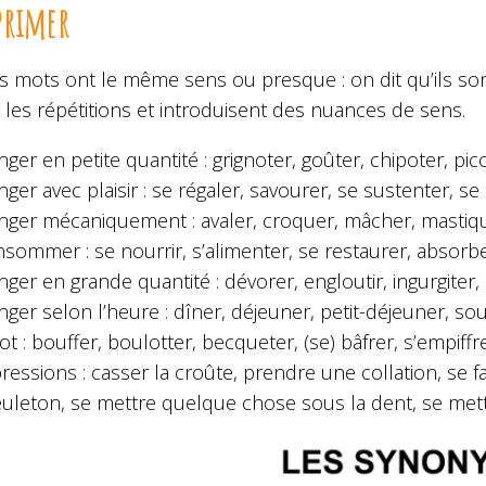
primer
ns mots ont le même sens ou presque : on dit qu’ils 
r les répétitions et introduisent des nuances de sens.
ger en petite quantité : grignoter, goûter, chipoter, pic
ger avec plaisir : se régaler, savourer, se sustenter, se
ger mécaniquement : avaler, croquer, mâcher, mastiq
sommer : se nourrir, s’alimenter, se restaurer, absorbe
ger en grande quantité : dévorer, engloutir, ingurgiter, 
ger selon l’heure : dîner, déjeuner, petit-déjeuner, so
ot : bouffer, boulotter, becqueter, (se) bâfrer, s’empiffrer
ressions : casser la croûte, prendre une collation, se fa
uleton, se mettre quelque chose sous la dent, se mett