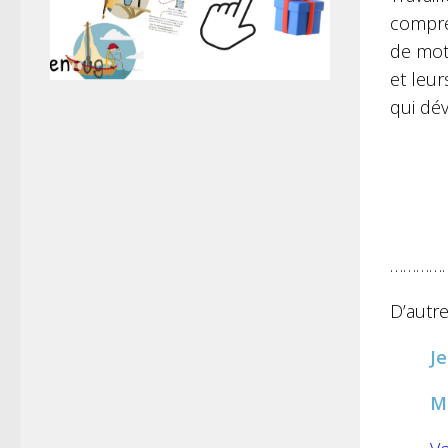
compré
de mots
et leu
qui dév
…………
D’autre
J
M