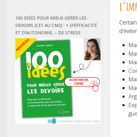
l’im
100 IDÉES POUR MIEUX GÉRER LES
Certai
DEVOIRS (CE1 AU CM2) : + D’EFFICACITÉ
d’évite
ET D’AUTONOMIE, – DE STRESS
Man
Man
Man
Con
Man
Man
Arg
Exp
gue