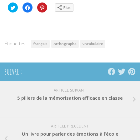
Cliquez
Cliquez
Cliquez
Plus
pour
pour
pour
partager
partager
partager
sur
sur
sur
Twitter(ouvre
Facebook(ouvre
Pinterest(ouvre
dans
dans
dans
une
une
une
nouvelle
nouvelle
nouvelle
fenêtre)
fenêtre)
fenêtre)
Étiquettes :
français
orthographe
vocabulaire
SUIVRE :
ARTICLE SUIVANT
5 piliers de la mémorisation efficace en classe
ARTICLE PRÉCÉDENT
Un livre pour parler des émotions à l’école