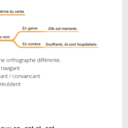
une orthographe différente.
 navigant
uant / convaincant
 précédent