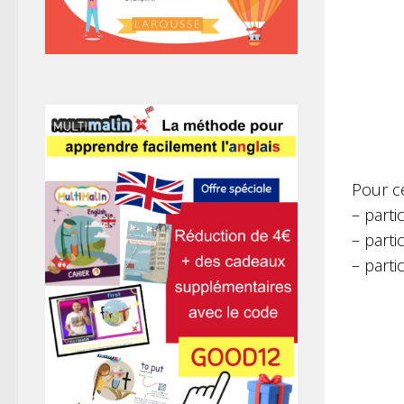
Pour ce
– parti
– parti
– parti