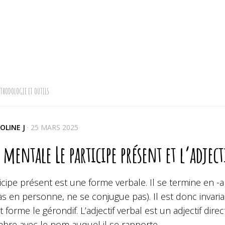
THODOLOGIE ET OUTILS
OLINE J
·
25 MARS 2025
 mentale Le participe présent et l’adject
icipe présent est une forme verbale. Il se termine en 
as en personne, ne se conjugue pas). Il est donc invariab
 forme le gérondif. L’adjectif verbal est un adjectif dir
bre avec le nom auquel il se rapporte.