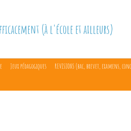
fficacement (à l'école et ailleurs)
e
Jeux pédagogiques
REVISIONS (bac, brevet, examens, con