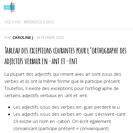
Skip to content
LYCÉE ET PLUS
/
MÉTHODOLOGIE ET OUTILS
PAR
CAROLINE J
·
24 FÉVRIER 2025
Tableau des exceptions courantes pour l’orthographe des
adjectifs verbaux en -ant et -ent
La plupart des adjectifs qui riment avec an sont issus des
verbes et ils ont la même forme que le participe présent.
Toutefois, il existe des exceptions pour l’orthographe de
certains adjectifs verbaux en -ant et -ent.
Les adjectifs issus des verbes en -guer perdent le u.
Les adjectifs issus des verbes en -quer s’écrivent -cant
s’il existe un nom en -cation. On écrit également
convaincant (participe présent = convainquant).