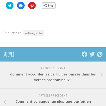
Cliquez
Cliquez
Cliquez
Plus
pour
pour
pour
partager
partager
partager
sur
sur
sur
Twitter(ouvre
Facebook(ouvre
Pinterest(ouvre
dans
dans
dans
une
une
une
nouvelle
nouvelle
nouvelle
fenêtre)
fenêtre)
fenêtre)
Étiquettes :
orthographe
SUIVRE :
ARTICLE SUIVANT
Comment accorder les participes passés dans les
verbes pronominaux ?
ARTICLE PRÉCÉDENT
Comment conjuguer au plus-que-parfait en