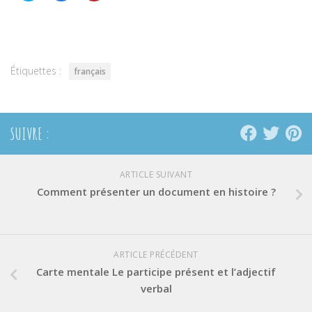
partager
partager
partager
sur
sur
sur
Twitter(ouvre
Facebook(ouvre
Pinterest(ouvre
dans
dans
dans
une
une
une
nouvelle
nouvelle
nouvelle
fenêtre)
fenêtre)
fenêtre)
Étiquettes :
français
SUIVRE :
ARTICLE SUIVANT
Comment présenter un document en histoire ?
ARTICLE PRÉCÉDENT
Carte mentale Le participe présent et l’adjectif
verbal