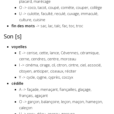
placard, marécage
O -> coco, tacot, coupé, comète, couper, collège
U -> culotte, faculté, reculé, cuvage, immaculé,
culture, cuisine
fin des mots
-> sac, lac, talc, fac, toc, troc
Son [s]
voyelles
E -> cerise, cette, lance, Cévennes, céramique,
cerne, cendres, centre, morceau
I -> cinéma, cirage, cil, citron, cintre, ciel, associé,
citoyen, anticiper, ciseaux, réciter
Y -> cycle, cygne, cyprès, coccyx
cédille
A -> façade, menaçant, fiançailles, glaçage,
français, agaçant
O -> garçon, balançoire, leçon, maçon, hameçon,
caleçon
U -> reçu, déçu, aperçu, gerçure