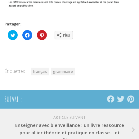
Partager :
Cliquez
Cliquez
Cliquez
Plus
pour
pour
pour
partager
partager
partager
sur
sur
sur
Twitter(ouvre
Facebook(ouvre
Pinterest(ouvre
dans
dans
dans
une
une
une
nouvelle
nouvelle
nouvelle
fenêtre)
fenêtre)
fenêtre)
Étiquettes :
français
grammaire
SUIVRE :
ARTICLE SUIVANT
Enseigner avec bienveillance : un livre ressource
pour allier théorie et pratique en classe… et