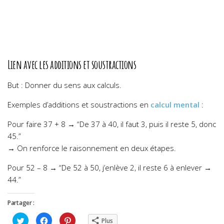
Lien avec les additions et soustractions
But : Donner du sens aux calculs.
Exemples d’
additions et soustractions en
calcul mental
:
Pour faire 37 + 8 → “De 37 à 40, il faut 3, puis il reste 5, donc
45.”
→ On renforce le raisonnement en deux étapes.
Pour 52 – 8 → “De 52 à 50, j’enlève 2, il reste 6 à enlever →
44.”
Partager :
Cliquez
Cliquez
Cliquez
Plus