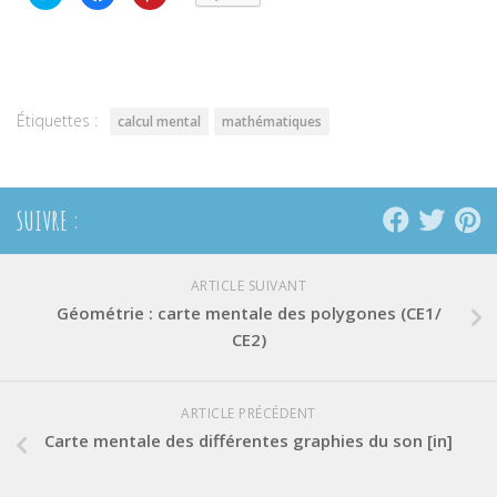
pour
pour
pour
partager
partager
partager
sur
sur
sur
Twitter(ouvre
Facebook(ouvre
Pinterest(ouvre
dans
dans
dans
une
une
une
nouvelle
nouvelle
nouvelle
fenêtre)
fenêtre)
fenêtre)
Étiquettes :
calcul mental
mathématiques
SUIVRE :
ARTICLE SUIVANT
Géométrie : carte mentale des polygones (CE1/
CE2)
ARTICLE PRÉCÉDENT
Carte mentale des différentes graphies du son [in]