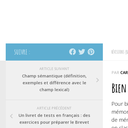
SUIVRE :
RÉVISIONS (B
ARTICLE SUIVANT
PAR
CAR
Champ sémantique (définition,
exemples et différence avec le
Bien
champ lexical)
Pour bi
ARTICLE PRÉCÉDENT
mémori
Un livret de tests en français : des
de mémo
exercices pour préparer le Brevet
en cla