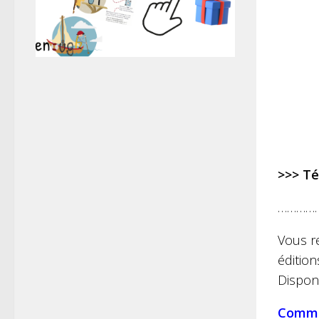
>>> Té
…………
Vous r
édition
Disponi
Comm