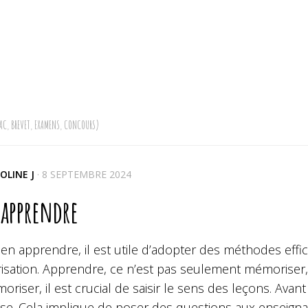
AC, BREVET, EXAMENS, CONCOURS)
OLINE J
·
8 SEPTEMBRE 2024
 apprendre
en apprendre, il est utile d’adopter des méthodes effi
sation. Apprendre, ce n’est pas seulement mémoriser,
riser, il est crucial de saisir le sens des leçons. Avan
sse. Cela implique de poser des questions aux enseigna