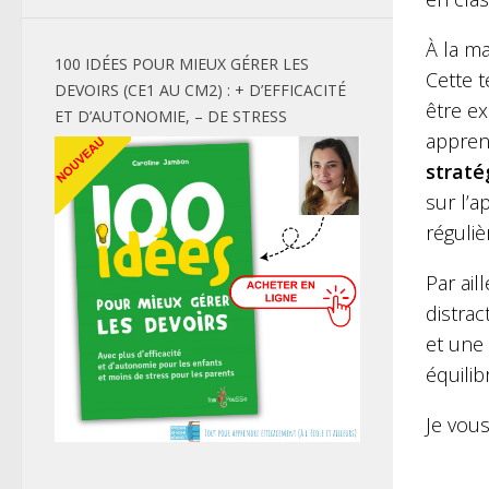
À la ma
100 IDÉES POUR MIEUX GÉRER LES
Cette t
DEVOIRS (CE1 AU CM2) : + D’EFFICACITÉ
être ex
ET D’AUTONOMIE, – DE STRESS
apprend
straté
sur l’a
réguliè
Par ail
distra
et une
équilib
Je vou