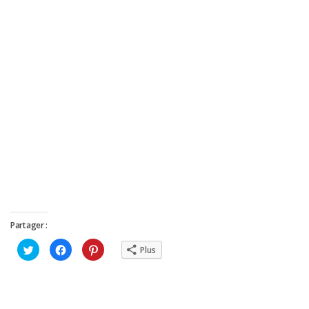
Partager :
Cliquez
Cliquez
Cliquez
Plus
pour
pour
pour
partager
partager
partager
sur
sur
sur
Twitter(ouvre
Facebook(ouvre
Pinterest(ouvre
dans
dans
dans
une
une
une
nouvelle
nouvelle
nouvelle