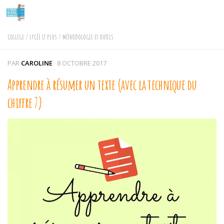
Skip to content
COLLÈGE
/
LYCÉE ET PLUS
/
MÉTHODOLOGIE ET OUTILS
PAR
CAROLINE
·
8 OCTOBRE 2017
Apprendre à résumer un texte (avec la technique du
chiffre 7)