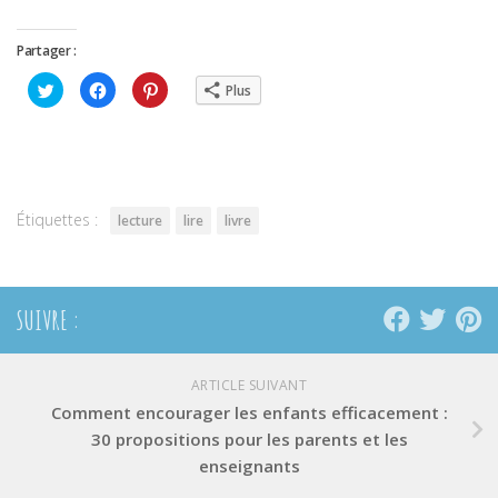
Partager :
Cliquez
Cliquez
Cliquez
Plus
pour
pour
pour
partager
partager
partager
sur
sur
sur
Twitter(ouvre
Facebook(ouvre
Pinterest(ouvre
dans
dans
dans
une
une
une
nouvelle
nouvelle
nouvelle
fenêtre)
fenêtre)
fenêtre)
Étiquettes :
lecture
lire
livre
SUIVRE :
ARTICLE SUIVANT
Comment encourager les enfants efficacement :
30 propositions pour les parents et les
enseignants