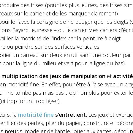
roduire des frises (pour les plus jeunes, des frises sim
reaux sur le cahier et de les marquer clairement)
bouiller avec la consigne de ne bouger que les doigts (vo
tions Bayard Jeunesse – ou le cahier
Mes cahiers d’écri
vailler la motricité de l’index par la peinture à doigt
ire ou peindre sur des surfaces verticales
orier un carreau sur deux en utilisant une couleur par i
t pour la ligne du milieu et vert pour la ligne du bas)
a
multiplication des jeux de manipulation
et
activit
en motricité fine. En effet, pour être à l’aise avec un cra
’il ne tombe pas mais pas trop non plus pour éviter les
(ni trop fort ni trop léger).
eurs, la
motricité fine
s’entretient.
Les jeux et exercic
: enfiler des perles, plier du papier, construire et déc
es nœuds, modeler de l’argile, jouer aux cartes, découpe