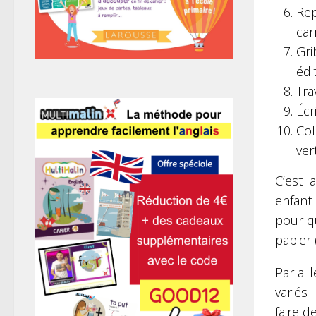
Rep
car
Gri
édi
Tra
Écr
Col
ver
C’est l
enfant 
pour qu
papier 
Par aill
variés 
faire d