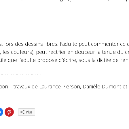
, lors des dessins libres, l’adulte peut commenter ce qu
 les couleurs), peut rectifier en douceur la tenue du cr
utile que l’adulte propose d’écrire, sous la dictée de l’e
……………………………..
ation : travaux de Laurance Pierson, Danièle Dumont e
ez
Cliquez
Cliquez
Plus
pour
pour
ger
partager
partager
sur
sur
er(ouvre
Facebook(ouvre
Pinterest(ouvre
dans
dans