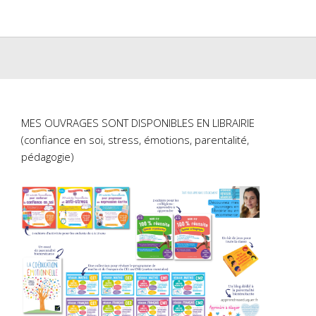
une
une
lle
nouvelle
nouvelle
re)
fenêtre)
fenêtre)
MES OUVRAGES SONT DISPONIBLES EN LIBRAIRIE
(confiance en soi, stress, émotions, parentalité,
pédagogie)