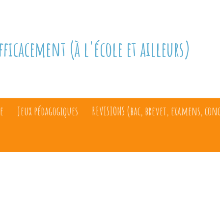
fficacement (à l'école et ailleurs)
e
Jeux pédagogiques
REVISIONS (bac, brevet, examens, con