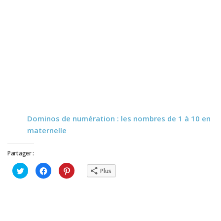
Dominos de numération : les nombres de 1 à 10 en
maternelle
Partager :
Cliquez
Cliquez
Cliquez
Plus
pour
pour
pour
partager
partager
partager
sur
sur
sur
Twitter(ouvre
Facebook(ouvre
Pinterest(ouvre
dans
dans
dans
une
une
une
nouvelle
nouvelle
nouvelle
fenêtre)
fenêtre)
fenêtre)