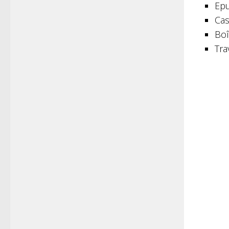
Epu
Cas
Boî
Tra