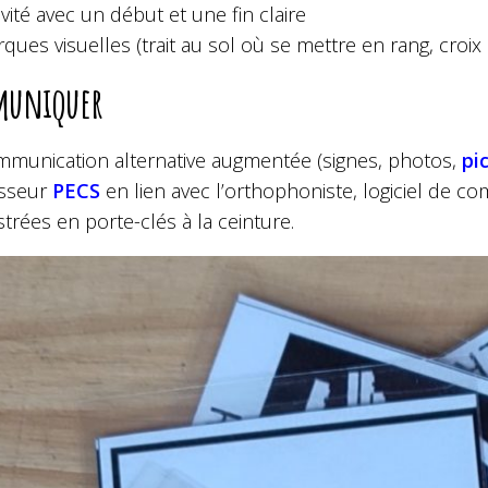
ivité avec un début et une fin claire
ques visuelles (trait au sol où se mettre en rang, croi
uniquer
munication alternative augmentée (signes, photos,
pi
asseur
PECS
en lien avec l’orthophoniste, logiciel de c
ustrées en porte-clés à la ceinture.