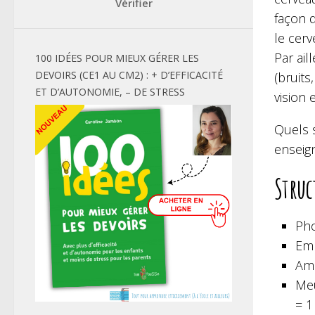
Vérifier
façon 
le cer
Par ail
100 IDÉES POUR MIEUX GÉRER LES
DEVOIRS (CE1 AU CM2) : + D’EFFICACITÉ
(bruits
ET D’AUTONOMIE, – DE STRESS
vision 
Quels 
enseig
Struc
Pho
Emp
Amé
Meu
= 1 