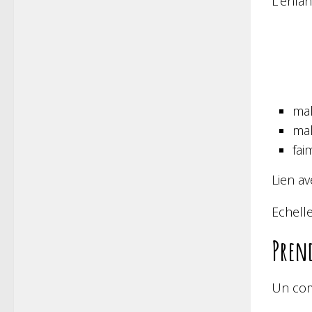
L’enfan
mal
mal
faim
Lien av
Echell
Prend
Un com