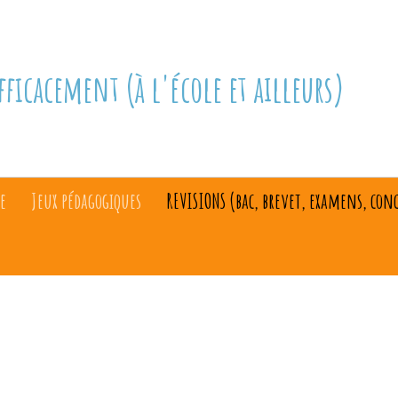
fficacement (à l'école et ailleurs)
e
Jeux pédagogiques
REVISIONS (bac, brevet, examens, con