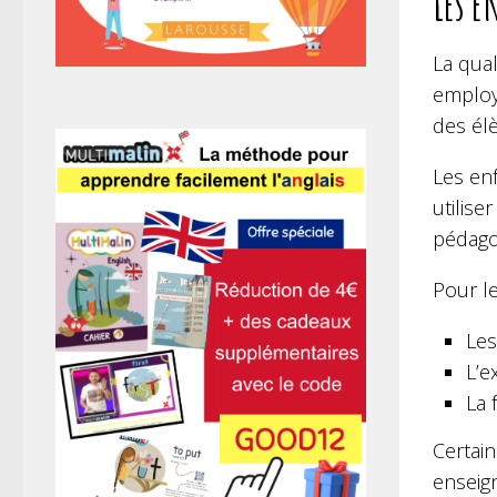
Les e
La qual
employe
des élè
Les en
utilise
pédago
Pour le
Les
L’e
La 
Certai
enseig