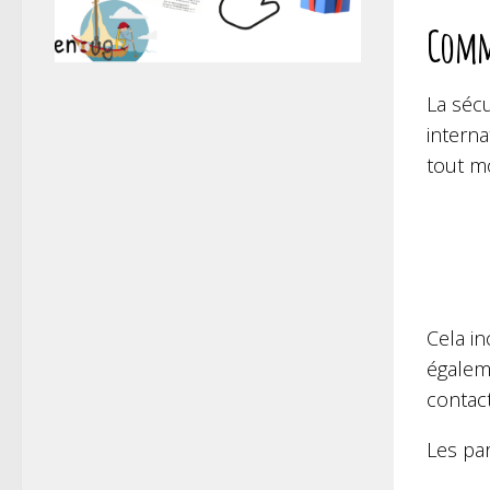
Comme
La séc
intern
tout m
Cela in
égalem
contact
Les par