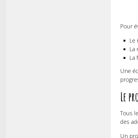
Pour é
Le 
La 
La 
Une éc
progre
Le pr
Tous l
des ado
Un pro