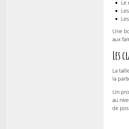
Le 
Les
Les
Une bo
aux fam
Les c
La tail
la part
Un prog
au nive
de pos