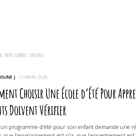
AC, BREVET, EXAMENS, CONCOURS)
OLINE J
·
12 MARS 2026
nt Choisir Une École d’Été Pour Appren
ts Doivent Vérifier
r un programme d’été pour son enfant demande une réfle
s que l’environnement est sûr, que l’enseignement est 