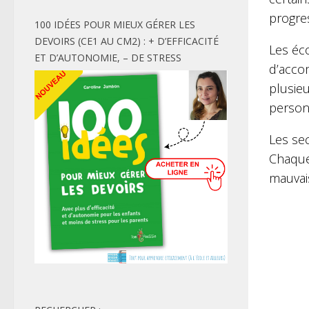
progres
100 IDÉES POUR MIEUX GÉRER LES
DEVOIRS (CE1 AU CM2) : + D’EFFICACITÉ
Les éco
ET D’AUTONOMIE, – DE STRESS
d’accom
plusie
person
Les se
Chaque 
mauvai