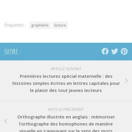
sur
sur
sur
Twitter(ouvre
Facebook(ouvre
Pinterest(ouvre
dans
dans
dans
une
une
une
nouvelle
nouvelle
nouvelle
fenêtre)
fenêtre)
fenêtre)
Étiquettes :
graphème
lecture
SUIVRE :
ARTICLE SUIVANT
Premières lectures spécial maternelle : des
histoires simples écrites en lettres capitales pour
le plaisir des tout jeunes lecteurs
ARTICLE PRÉCÉDENT
Orthographe illustrée en anglais : mémoriser
l’orthographe des homophones de manière
visuelle en s’appuyant sur le sens des mots