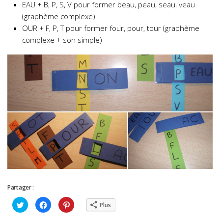
EAU + B, P, S, V pour former beau, peau, seau, veau
(graphème complexe)
OUR + F, P, T pour former four, pour, tour (graphème
complexe + son simple)
Partager :
Cliquez
Cliquez
Cliquez
Plus
pour
pour
pour
partager
partager
partager