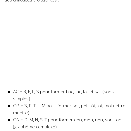
AC + B, F, L, S pour former bac, fac, lac et sac (sons
simples)
OP + S, P, T, L, M pour former sot, pot, tôt, lot, mot (lettre
muette)
ON + D, M, N, S, T pour former don, mon, non, son, ton
(graphème complexe)