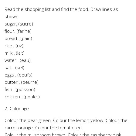
Read the shopping list and find the food. Draw lines as
shown.
sugar. (sucre)
flour. (farine)
bread . (pain)
rice . (riz)
milk . (lait)
water . (eau)
salt . (sel)
eggs . (oeufs)
butter . (beurre)
fish . (poisson)
chicken . (poulet)
2. Coloriage
Colour the pear green. Colour the lemon yellow. Colour the
carrot orange. Colour the tomato red.
Colour the mushroom brown. Colour the raspberry pink.