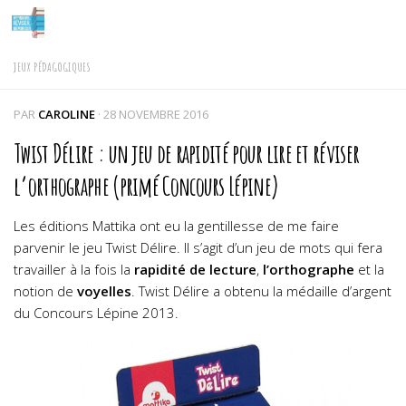
Skip to content
JEUX PÉDAGOGIQUES
PAR
CAROLINE
·
28 NOVEMBRE 2016
Twist Délire : un jeu de rapidité pour lire et réviser
l’orthographe (primé Concours Lépine)
Les éditions Mattika ont eu la gentillesse de me faire
parvenir le jeu Twist Délire. Il s’agit d’un jeu de mots qui fera
travailler à la fois la
rapidité de lecture
,
l’orthographe
et la
notion de
voyelles
.
Twist Délire a obtenu la médaille d’argent
du Concours Lépine 2013.