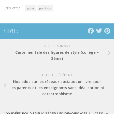
fenêtre)
fenêtre)
fenêtre)
Étiquettes :
punir
punition
SUIVRE :
ARTICLE SUIVANT
Carte mentale des figures de style (collège –
3ème)
ARTICLE PRÉCÉDENT
Nos ados sur les réseaux sociaux : un livre pour
les parents et les enseignants sans idéalisation ni
catastrophisme
100 IDÉES POUR MIEUX GÉRER LES DEVOIRS (CE1 AU CM2) : +