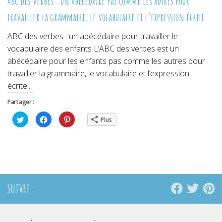
ABC des verbes : un abécédaire pas comme les autres pour
travailler la grammaire, le vocabulaire et l’expression écrite
ABC des verbes : un abécédaire pour travailler le
vocabulaire des enfants L’ABC des verbes est un
abécédaire pour les enfants pas comme les autres pour
travailler la grammaire, le vocabulaire et l’expression
écrite...
Partager :
Cliquez
Cliquez
Cliquez
Plus
pour
pour
pour
partager
partager
partager
sur
sur
sur
Twitter(ouvre
Facebook(ouvre
Pinterest(ouvre
dans
dans
dans
une
une
une
nouvelle
nouvelle
nouvelle
fenêtre)
fenêtre)
fenêtre)
SUIVRE :