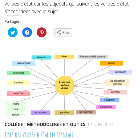
verbes d’état car les adjectifs qui suivent les verbes d’état
s’accordent avec le sujet...
Partager :
Cliquez
Cliquez
Cliquez
Plus
pour
pour
pour
partager
partager
partager
sur
sur
sur
Twitter(ouvre
Facebook(ouvre
Pinterest(ouvre
dans
dans
dans
une
une
une
nouvelle
nouvelle
nouvelle
fenêtre)
fenêtre)
fenêtre)
COLLÈGE
/
MÉTHODOLOGIE ET OUTILS
17 JUIN 2024
Liste des verbes d’état en français