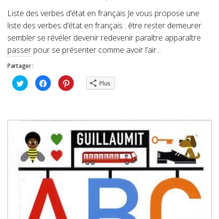
Liste des verbes d’état en français Je vous propose une
liste des verbes d’état en français : être rester demeurer
sembler se révéler devenir redevenir paraître apparaître
passer pour se présenter comme avoir l’air...
Partager :
Cliquez
Cliquez
Cliquez
Plus
pour
pour
pour
partager
partager
partager
sur
sur
sur
Twitter(ouvre
Facebook(ouvre
Pinterest(ouvre
dans
dans
dans
une
une
une
nouvelle
nouvelle
nouvelle
fenêtre)
fenêtre)
fenêtre)